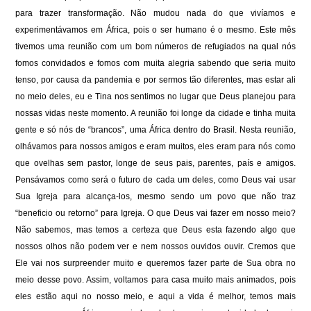
para trazer transformação. Não mudou nada do que vivíamos e
experimentávamos em África, pois o ser humano é o mesmo. Este mês
tivemos uma reunião com um bom números de refugiados na qual nós
fomos convidados e fomos com muita alegria sabendo que seria muito
tenso, por causa da pandemia e por sermos tão diferentes, mas estar ali
no meio deles, eu e Tina nos sentimos no lugar que Deus planejou para
nossas vidas neste momento. A reunião foi longe da cidade e tinha muita
gente e só nós de “brancos”, uma África dentro do Brasil. Nesta reunião,
olhávamos para nossos amigos e eram muitos, eles eram para nós como
que ovelhas sem pastor, longe de seus pais, parentes, país e amigos.
Pensávamos como será o futuro de cada um deles, como Deus vai usar
Sua Igreja para alcança-los, mesmo sendo um povo que não traz
“beneficio ou retorno” para Igreja. O que Deus vai fazer em nosso meio?
Não sabemos, mas temos a certeza que Deus esta fazendo algo que
nossos olhos não podem ver e nem nossos ouvidos ouvir. Cremos que
Ele vai nos surpreender muito e queremos fazer parte de Sua obra no
meio desse povo. Assim, voltamos para casa muito mais animados, pois
eles estão aqui no nosso meio, e aqui a vida é melhor, temos mais