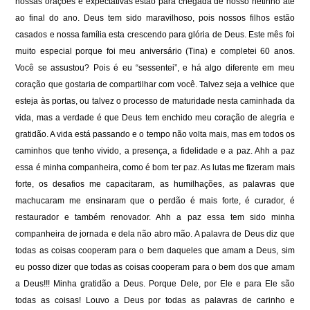
nossas orações e expectativas estão para chegada de nosso netinho até
ao final do ano. Deus tem sido maravilhoso, pois nossos filhos estão
casados e nossa família esta crescendo para glória de Deus. Este mês foi
muito especial porque foi meu aniversário (Tina) e completei 60 anos.
Você se assustou? Pois é eu “sessentei”, e há algo diferente em meu
coração que gostaria de compartilhar com você. Talvez seja a velhice que
esteja às portas, ou talvez o processo de maturidade nesta caminhada da
vida, mas a verdade é que Deus tem enchido meu coração de alegria e
gratidão. A vida está passando e o tempo não volta mais, mas em todos os
caminhos que tenho vivido, a presença, a fidelidade e a paz. Ahh a paz
essa é minha companheira, como é bom ter paz. As lutas me fizeram mais
forte, os desafios me capacitaram, as humilhações, as palavras que
machucaram me ensinaram que o perdão é mais forte, é curador, é
restaurador e também renovador. Ahh a paz essa tem sido minha
companheira de jornada e dela não abro mão. A palavra de Deus diz que
todas as coisas cooperam para o bem daqueles que amam a Deus, sim
eu posso dizer que todas as coisas cooperam para o bem dos que amam
a Deus!!! Minha gratidão a Deus. Porque Dele, por Ele e para Ele são
todas as coisas! Louvo a Deus por todas as palavras de carinho e