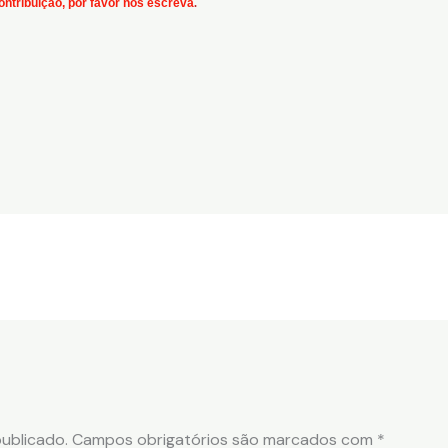
ontribuição, por favor nos escreva
.
ublicado.
Campos obrigatórios são marcados com
*