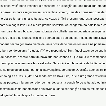
s filhos. Você pode imaginar o desespero e a situação de uma refugiada em uma t
 ela deixou as noras seguirem seus caminhos. Porém, uma das noras não quis de
a e ela se tornaria uma refugiada. As vezes é fácil presumir que estas pessoas
 com sua sogra levou ela a este grande sacrifício. Ao chegarem no país toda
de um parente seu buscar o que sobrava da colheita, assim poderiam ter alguma
ceu delas e as ajudou, esta foi a oportunidade que aquela “refugiada” precisava
oderia ser tão generoso diante de tanta hostilidade que enfrentava e na primeir
to bem sendo eu uma “refugiada”?”, ele respondeu: “Bem, fiquei sabendo de sua his
 onde nasceste, e vieste para um povo que não conhecia. Que Deus te recompense 
tanto precisava em uma terra estranha. Se você é um bom leitor da bíblia sabe 
 se refugiou em Israel por uma intervenção soberana de Deus não apenas fez pa
a genealogia de Jesus (Mat 1:5) sendo avó de Davi. Sim, Rute é um grande teste
me as pessoas migram ao redor do mundo, seja na condição de refugiado ou imi
 mostram de como podemos nos envolver, ajudar e ser benção para os refugiados
sa redenção teve uma “refugiada” Moabita q