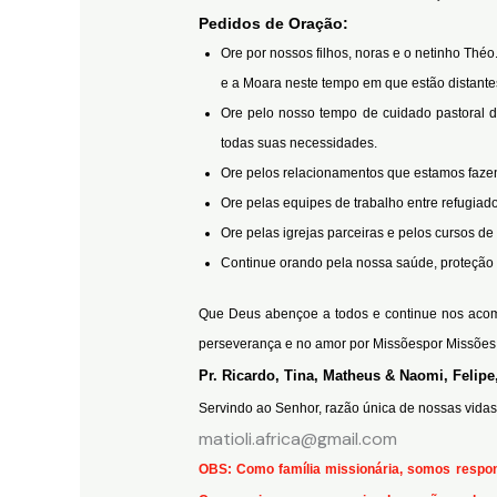
Pedidos de Oração:
Ore por nossos filhos, noras e o netinho Th
e a Moara neste tempo em que estão distantes
Ore pelo nosso tempo de cuidado pastoral d
todas suas necessidades.
Ore pelos relacionamentos que estamos faze
Ore pelas equipes de trabalho entre refugiad
Ore pelas igrejas parceiras e pelos cursos 
Continue orando pela nossa saúde, proteção 
Que Deus abençoe a todos e continue nos acompa
perseverança e no amor por Missõespor Missões
Pr. Ricardo, Tina, Matheus & Naomi, Felip
Servindo ao Senhor, razão única de nossas vidas
matioli.africa@gmail.com
OBS: Como família missionária, somos respons