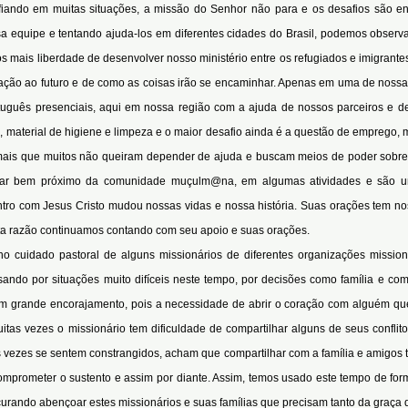
iando em muitas situações, a missão do Senhor não para e os desafios são e
sa equipe
e tentando ajuda-los em diferentes cidades do Brasil, podemos observ
 mais liberdade de desenvolver nosso ministério entre os refugiados e imigrante
lação ao futuro e de como as coisas irão se encaminhar. Apenas em uma de noss
tuguês presenciais, aqui em nossa região com a ajuda de nossos parceiros e d
, material de higiene e limpeza e o maior desafio ainda é a questão de emprego
mais que muitos não queiram depender de ajuda e buscam meios de poder sobre
ar bem próximo da comunidade muçulm@na, em algumas atividades e são u
tro com Jesus Cristo mudou nossas vidas e nossa história. Suas orações tem n
sta razão continuamos contando com seu apoio e suas orações.
 cuidado pastoral de alguns missionários de diferentes organizações mission
ndo por situações muito difíceis neste tempo, por decisões como família e com 
um grande encorajamento, pois a necessidade de abrir o coração com alguém qu
itas vezes o missionário tem dificuldade de compartilhar alguns de seus conflit
 vezes se sentem constrangidos, acham que compartilhar com a família e amigos 
omprometer o sustento e assim por diante. Assim, temos usado este tempo de fo
curando abençoar estes missionários e suas famílias que precisam tanto da graça