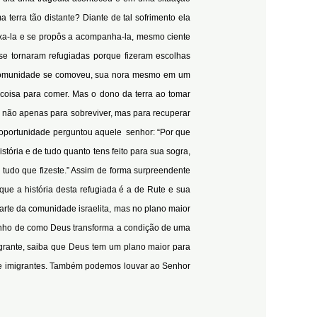
erra tão distante? Diante de tal sofrimento ela
ixa-la e se propôs a acompanha-la, mesmo ciente
 se tornaram refugiadas porque fizeram escolhas
 a comunidade se comoveu, sua nora mesmo em um
 coisa para comer. Mas o dono da terra ao tomar
 não apenas para sobreviver, mas para recuperar
a oportunidade perguntou aquele senhor: “Por que
tória e de tudo quanto tens feito para sua sogra,
tudo que fizeste.” Assim de forma surpreendente
que a história desta refugiada é a de Rute e sua
rte da comunidade israelita, mas no plano maior
munho de como Deus transforma a condição de uma
grante, saiba que Deus tem um plano maior para
 e imigrantes. Também podemos louvar ao Senhor
ue foi usada por Deus.