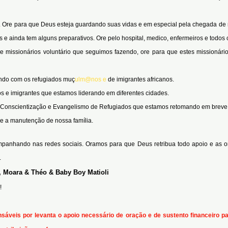
éo. Ore para que Deus esteja guardando suas vidas e em especial pela chegada de
 e ainda tem alguns preparativos. Ore pelo hospital, medico, enfermeiros e todo
e missionários voluntário que seguimos fazendo, ore para que estes missionári
ndo com os refugiados muç
ulm@nos e
de imigrantes africanos.
os e imigrantes que estamos liderando em diferentes cidades.
de Conscientização e Evangelismo de Refugiados que estamos retomando em breve
e a manutenção de nossa família.
nhando nas redes sociais. Oramos para que Deus retribua todo apoio e as oraç
.
e, Moara & Théo & Baby Boy Matioli
!
áveis por levanta o apoio necessário de oração e de sustento financeiro par