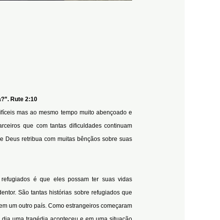
?”. Rute 2:10
difíceis mas ao mesmo tempo muito abençoado e
rceiros que com tantas dificuldades continuam
ue Deus retribua com muitas bênçãos sobre suas
 refugiados é que eles possam ter suas vidas
ntor. São tantas histórias sobre refugiados que
ar em um outro país. Como estrangeiros começaram
o dia uma tragédia aconteceu e em uma situação