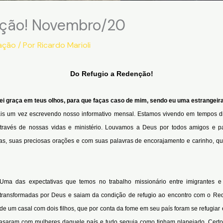
nção! Novembro/20
ação
/ Por
Ricardo Marioli
Do Refugio a Redenção!
ei graça em teus olhos, para que faças caso de mim, sendo eu uma estrangeira
is um vez escrevendo nosso informativo mensal. Estamos vivendo em tempos 
través de nossas vidas e ministério. Louvamos a Deus por todos amigos e pa
tas, suas preciosas orações e com suas palavras de encorajamento e carinho, q
Uma das expectativas que temos no trabalho missionário entre imigrantes e
transformadas por Deus e saiam da condição de refugio ao encontro com o Rede
a de um casal com dois filhos, que por conta da fome em seu país foram se refugi
e casaram com mulheres daquele país e tudo seguia como tinham planejado. Cert