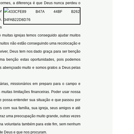
normes, a diferença é que Deus nunca perdeu o
ar
s,
as
e muitas igrejas temos conseguido ajudar muitos
, muitos não estão conseguindo uma recolocação e
viver, Deus tem nos dado graça para ser benção
ma benção estas oportunidades, pois podemos
os abençoado muito e somos gratos a Deus pelas
árias, missionários em preparo para o campo e
muitas limitações financeiras. Poder usar nossa
e possa entender sua situação e que passou por
os com sua família, sua igreja, seus amigos e até
traz uma preocupação muito grande, outras vezes
rma voluntaria também para este fim, sem nenhum
 de Deus e que nos procuram.