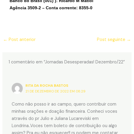
Banco do Brasil (001) ): Ricardo M Matiol
Agência 3509-2 – Conta corrente: 8355-0
←
Post anterior
Post seguinte
→
1 comentário em “Jornadas Desesperadas! Dezembro/22”
RITA DA ROCHA BASTOS
21 DE DEZEMBRO DE 2022 EM 08:29
Como não posso ir ao campo, quero contribuir com
minhas orações e doação financeira. Conheci voces
através do pr Julio e Juliana Lucareviski em
Londrina..Voces tem boleto de contribuição ou algo
assim? Pra eu não esquecer!! rs podem me contatar