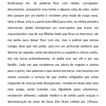
lembranças etc. Só poderão ficar com celular, carregador,
documentos, passaporte caso tenha e alguma coisa de valor, assim
eles passam por um banho e recebem uma muda de roupa nova,
tênis e blusa. Está é a parte mais difícil para mim, na minha primeira
interversão ajudei Muh@med um marroquino que trazia um
macacãozinho rosa de sua filhinha bebê que ficou no Marrocos, ele
me pedia para deixar ficar com ela, mas o policial que estava
comigo disse que não podia, pois era um protocolo sanitário que
deveria ser seguido, então ele descartou a roupinha e chorou muito,
isto me tocou profundamente, só podia orar por ele e por sua
família. Cada vez que recebemos um alerta de resgate e saímos
para o porto, não sabemos o que vamos encontrar, mas levamos em
nossos corações a certeza de que muitos refugiados que estão
chegando de uma jornada desesperada, receberam desse lado uma
mão amiga, serão tratados com dignidade pelos voluntários,
receberam alimento, cuidado médico e de minha parte oração e
demonstração do amor de Deus. Eles ficam retidos por 72horas,