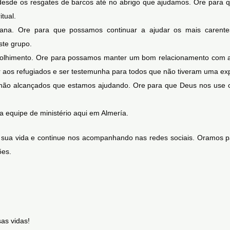
 desde os resgates de barcos até no abrigo que ajudamos. Ore para 
tual.
cana. Ore para que possamos continuar a ajudar os mais carente
ste grupo.
colhimento. Ore para possamos manter um bom relacionamento com a 
r aos refugiados e ser testemunha para todos que não tiveram uma ex
 não alcançados que estamos ajudando. Ore para que Deus nos use 
a equipe de ministério aqui em Almería.
sua vida e continue nos acompanhando nas redes sociais. Oramos par
ões.
as vidas!