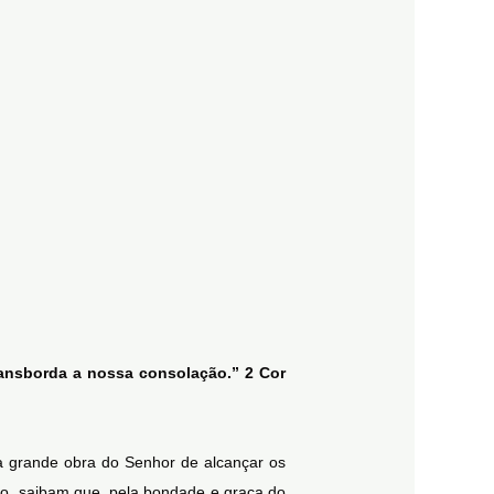
ransborda a nossa consolação.” 2 Cor
a grande obra do Senhor de alcançar os
o, saibam que, pela bondade e graça do