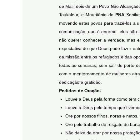
de Mali, dois de um
P
ovo
N
ão
A
lcançado
Toukaleur, e Mauritânia do
PNA
Sonike.
movendo estes povos para trazê-los a um
comunicação, que é enorme: eles não f
não querer conhecer a verdade, mas 
expectativa do que Deus pode fazer entr
da missão entre os refugiados e das op
todas as semanas, sem sair de perto d
com o mentoreamento de mulheres atravé
dedicação e gratidão.
Pedidos de Oração:
Louve a Deus pela forma como tem c
Louve a Deus pelo tempo que tivemos 
Ore por nossos filhos, noras e netos
Ore pelo trabalho de resgate de barc
Não deixe de orar por nossa proteção