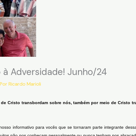
 à Adversidade! Junho/24
 Por
Ricardo Marioli
de Cristo transbordam sobre nós, também por meio de Cristo t
osso informativo para vocês que se tornaram parte integrante dess
uitos não nos conheçam pessoalmente ou nunca tenham nos abraçad