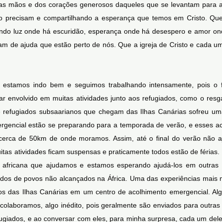
as mãos e dos corações generosos daqueles que se levantam para a
o precisam e compartilhando a esperança que temos em Cristo. Qu
ndo luz onde há escuridão, esperança onde há desespero e amor onde
am de ajuda que estão perto de nós. Que a igreja de Cristo e cada u
stamos indo bem e seguimos trabalhando intensamente, pois o flu
 envolvido em muitas atividades junto aos refugiados, como o resga
 refugiados subsaarianos que chegam das Ilhas Canárias sofreu u
gencial estão se preparando para a temporada de verão, e esses aco
 cerca de 50km de onde moramos. Assim, até o final do verão não 
tas atividades ficam suspensas e praticamente todos estão de férias
africana que ajudamos e estamos esperando ajudá-los em outras at
ados de povos não alcançados na África. Uma das experiências mais m
os das Ilhas Canárias em um centro de acolhimento emergencial. Algu
colaboramos, algo inédito, pois geralmente são enviados para outras 
giados, e ao conversar com eles, para minha surpresa, cada um del