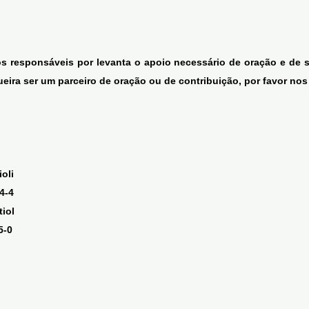
s responsáveis por levanta o apoio necessário de oração e de su
ueira ser um parceiro de oração ou de contribuição, por favor n
oli
4-4
tiol
5-0