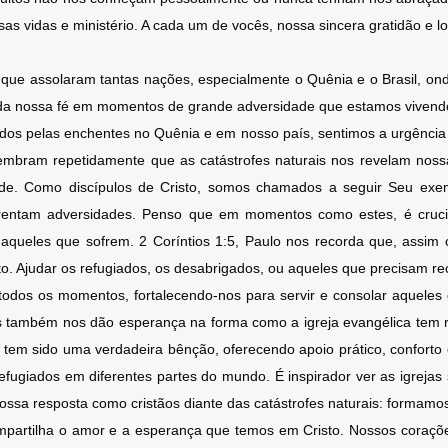
s vidas e ministério. A cada um de vocês, nossa sincera gratidão e l
 que assolaram tantas nações, especialmente o Quênia e o Brasil, o
el da nossa fé em momentos de grande adversidade que estamos viven
ados pelas enchentes no Quênia e em nosso país, sentimos a urgênci
lembram repetidamente que as catástrofes naturais nos revelam nossa 
ade. Como discípulos de Cristo, somos chamados a seguir Seu exe
nfrentam adversidades. Penso que em momentos como estes, é cruci
r aqueles que sofrem. 2 Coríntios 1:5, Paulo nos recorda que, assi
o. Ajudar os refugiados, os desabrigados, ou aqueles que precisam r
odos os momentos, fortalecendo-nos para servir e consolar aqueles 
s também nos dão esperança na forma como a igreja evangélica tem re
l, tem sido uma verdadeira bênção, oferecendo apoio prático, conforto 
efugiados em diferentes partes do mundo. É inspirador ver as igrejas
 nossa resposta como cristãos diante das catástrofes naturais: formam
partilha o amor e a esperança que temos em Cristo. Nossos coraçõ