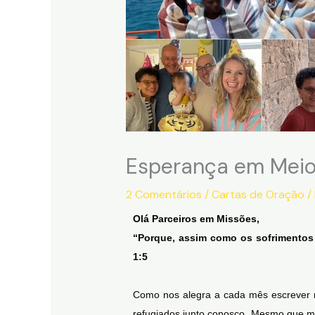
Esperança em Meio
2 Comentários
/
Cartas de Oração
/
Olá Parceiros em Missões,
“Porque, assim como os sofrimentos 
1:5
Como nos alegra a cada mês escrever n
refugiados junto conosco. Mesmo que m