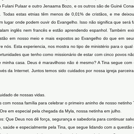
 Fulani Pulaar e outro Jenaama Bozo, e os outros são de Guiné Cona
 Todas estas etnias têm menos de 0,01% de cristãos, e me deixou
 lugar onde podem ouvir do Evangelho. Isso não significa que será fác
alam inglês nem francês e estão aprendendo espanhol. Também exi
estão em nosso meio e mais expostos ao Evangelho do que em seus
e nós. Esta experiencia, nos mostra no tipo de ministério para o qua
ortunidades que tenho como missionário de estar com cinco povos não
e minha casa. Deus é maravilhoso não é mesmo? A Tina segue com 
s da Internet. Juntos temos sido cuidados por nossa igreja parceira
uidado de nossas vidas.
com nossa família para celebrar o primeiro aninho de nosso netinho 
. Ore em especial pela chegada da Myla, nossa netinha em julho.
os: Que Deus nos dê força, segurança e sabedoria para continuar salv
, saúde e especialmente pela Tina, que segue lidando com a questão d