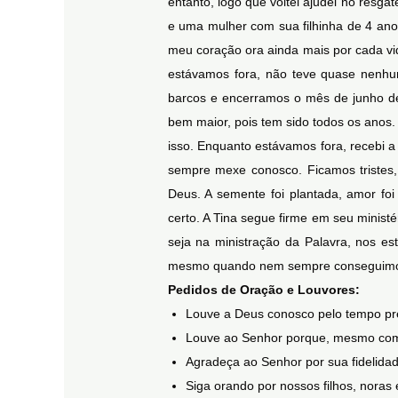
entanto, logo que voltei ajudei no res
e uma mulher com sua filhinha de 4 ano
meu coração ora ainda mais por cada vid
estávamos fora, não teve quase nenh
barcos e encerramos o mês de junho de
bem maior, pois tem sido todos os anos.
isso. Enquanto estávamos fora, recebi 
sempre mexe conosco. Ficamos tristes
Deus. A semente foi plantada, amor fo
certo. A Tina segue firme em seu minis
seja na ministração da Palavra, nos es
mesmo quando nem sempre conseguimos
Pedidos de Oração e Louvores:
Louve a Deus conosco pelo tempo pre
Louve ao Senhor porque, mesmo com m
Agradeça ao Senhor por sua fidelidade
Siga orando por nossos filhos, noras