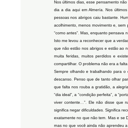
Nos últimos dias, esse pensamento não 
dia a dia aqui em Almería. Nos últim
pessoas nos abrigos caiu bastante. Hu
acolhimento, menos movimento e, sem p
“como antes”. Mas, enquanto pensava nis
Isto me levou a reconhecer que a verda
que não estão nos abrigos e estão ao no
muita feridas, muitos perdidos e exist
compartilhar. O problema não era a falt
Sempre olhando e trabalhando para o que 
descanso. Penso que de tanto olhar par
que falta nos rouba a gratidão, a aleg
“dia ideal”, a “condição perfeita”, a “p
viver contente…”. Ele não disse que 
significa negar dificuldades. Significa 
exatamente no que não tem. Mas e se Deu
mas no que você ainda não aprendeu a v