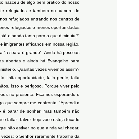
sso nasceu de algo bem prático do nosso
s de refugiados e também no número de
nos refugiados entrando nos centros de
enos refugiados e menos oportunidades
stá olhando tanto para o que diminuiu?”
e imigrantes africanos em nossa região,
 a “a seara é grande”. Ainda há pessoas
rtas abertas e ainda há Evangelho para
ministério. Quantas vezes vivemos assim?
, falta oportunidade, falta gente, falta
os. Isso é perigoso. Porque viver pelo
 Deus no presente. Ficamos esperando o
algo que sempre me confronta: “Aprendi a
não é parar de sonhar, mas também não
e faltar. Talvez hoje você esteja focado
re não estiver no que ainda vai chegar,
 vezes: o Senhor raramente trabalha da