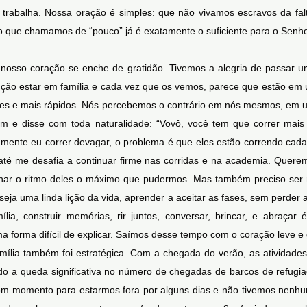
rabalha. Nossa oração é simples: que não vivamos escravos da fal
o que chamamos de “pouco” já é exatamente o suficiente para o Senho
osso coração se enche de gratidão. Tivemos a alegria de passar um
ção estar em família e cada vez que os vemos, parece que estão e
rtes e mais rápidos. Nós percebemos o contrário em nós mesmos, em 
m e disse com toda naturalidade: “Vovô, você tem que correr mais 
ente eu correr devagar, o problema é que eles estão correndo cada 
até me desafia a continuar firme nas corridas e na academia. Quere
har o ritmo deles o máximo que pudermos. Mas também preciso ser re
eja uma linda lição da vida, aprender a aceitar as fases, sem perder 
lia, construir memórias, rir juntos, conversar, brincar, e abraça
forma difícil de explicar. Saímos desse tempo com o coração leve e 
família também foi estratégica. Com a chegada do verão, as ativida
o a queda significativa no número de chegadas de barcos de refug
 bom momento para estarmos fora por alguns dias e não tivemos nen