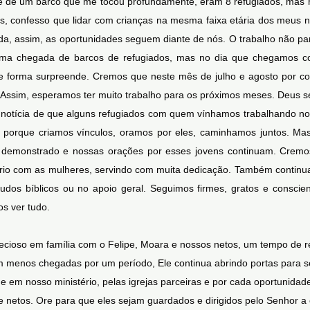
gate de um barco que me tocou profundamente, eram 8 refugiados, ma
s, confesso que lidar com crianças na mesma faixa etária dos meus 
a, assim, as oportunidades seguem diante de nós. O trabalho não par
uma chegada de barcos de refugiados, mas no dia que chegamos 
 forma surpreende. Cremos que neste mês de julho e agosto por co
 Assim, esperamos ter muito trabalho para os próximos meses. Deus s
a notícia de que alguns refugiados com quem vínhamos trabalhando no
, porque criamos vínculos, oramos por eles, caminhamos juntos. 
i demonstrado e nossas orações por esses jovens continuam. Cremos
tério com as mulheres, servindo com muita dedicação. Também continu
tudos bíblicos ou no apoio geral. Seguimos firmes, gratos e consci
 ver tudo.
cioso em família com o Felipe, Moara e nossos netos, um tempo de r
enos chegadas por um período, Ele continua abrindo portas para ser
 em nosso ministério, pelas igrejas parceiras e por cada oportunidade
 e netos. Ore para que eles sejam guardados e dirigidos pelo Senhor a 