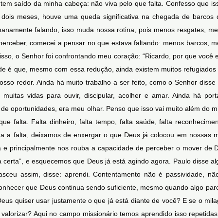
tem saído da minha cabeça: não viva pelo que falta. Confesso que i
os dois meses, houve uma queda significativa na chegada de barco
manamente falando, isso muda nossa rotina, pois menos resgates, me
erceber, comecei a pensar no que estava faltando: menos barcos, m
so, o Senhor foi confrontando meu coração: “Ricardo, por que você e
de é que, mesmo com essa redução, ainda existem muitos refugiados 
sso redor. Ainda há muito trabalho a ser feito, como o Senhor disse
e muitas vidas para ouvir, discipular, acolher e amar. Ainda há po
a de oportunidades, era meu olhar. Penso que isso vai muito além do 
falta. Falta dinheiro, falta tempo, falta saúde, falta reconhecimento
a a falta, deixamos de enxergar o que Deus já colocou em nossas mã
ria e principalmente nos rouba a capacidade de perceber o mover de
orta certa”, e esquecemos que Deus já está agindo agora. Paulo disse 
nasceu assim, disse: aprendi. Contentamento não é passividade, 
reconhecer que Deus continua sendo suficiente, mesmo quando algo parec
s quiser usar justamente o que já está diante de você? E se o milag
alorizar? Aqui no campo missionário temos aprendido isso repetidas