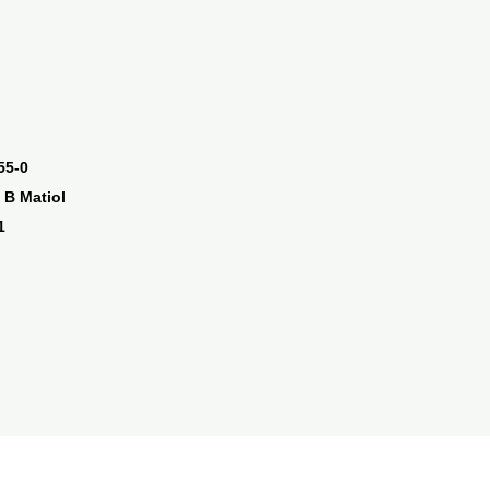
55-0
 B Matiol
1