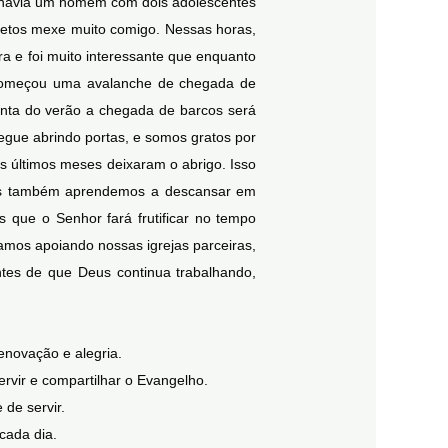
s havia um homem com dois adolescentes
netos mexe muito comigo. Nessas horas,
a e foi muito interessante que enquanto
começou uma avalanche de chegada de
nta do verão a chegada de barcos será
egue abrindo portas, e somos gratos por
s últimos meses deixaram o abrigo. Isso
Mas também aprendemos a descansar em
 que o Senhor fará frutificar no tempo
amos apoiando nossas igrejas parceiras,
entes de que Deus continua trabalhando,
enovação e alegria.
vir e compartilhar o Evangelho.
 de servir.
cada dia.